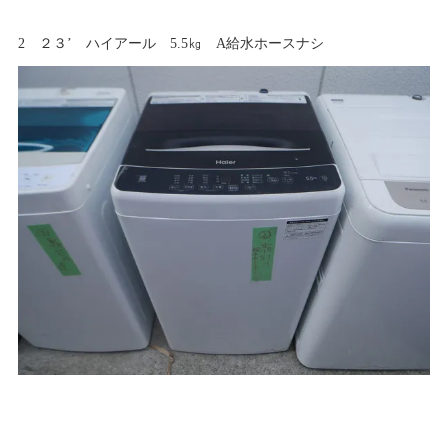
2 ２３’ ハイアール 5.5㎏ A給水ホースナシ