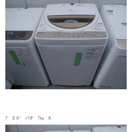
7 ２０’ パナ 7㎏ A