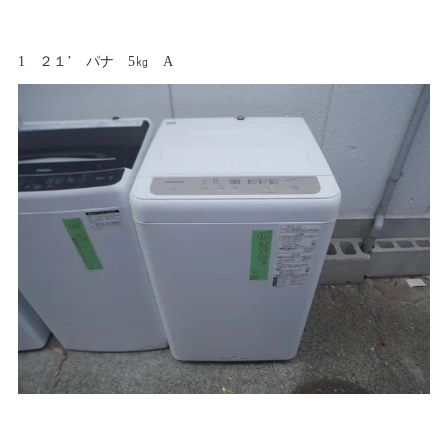
1 ２１’ パナ 5㎏ A