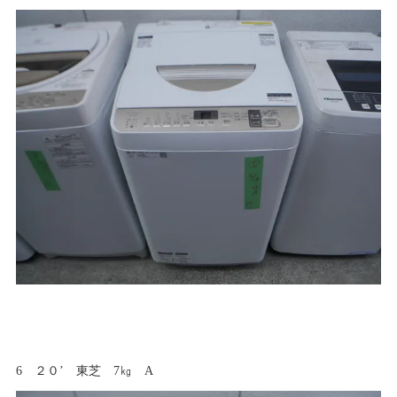
6 ２０’ 東芝 7㎏ A