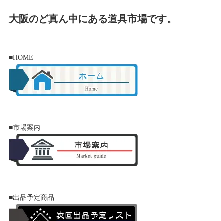
大阪
の
ど真ん中
にある
道具市場
です。
■HOME
■市場案内
■出品予定商品