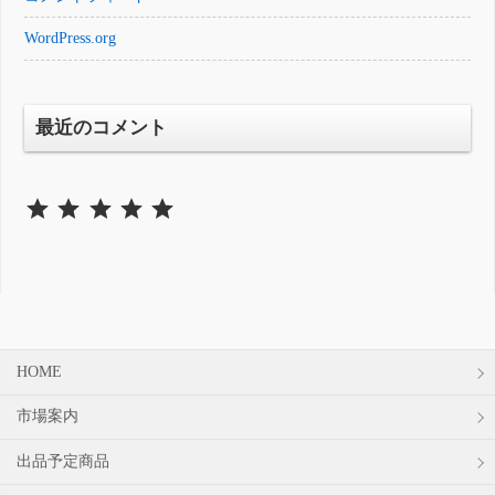
WordPress.org
最近のコメント
⭐
⭐
⭐
⭐
⭐
評価 :5/5。
HOME
市場案内
出品予定商品