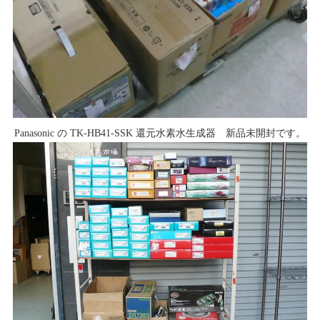
Panasonic の TK-HB41-SSK 還元水素水生成器 新品未開封です。