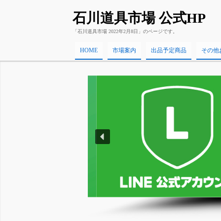
石川道具市場 公式HP
「石川道具市場 2022年2月8日」のページです。
HOME
市場案内
出品予定商品
その他