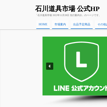
石川道具市場 公式HP
「石川道具市場 2022年11月28日 先行案内分」のページです。
HOME
市場案内
出品予定商品
その他