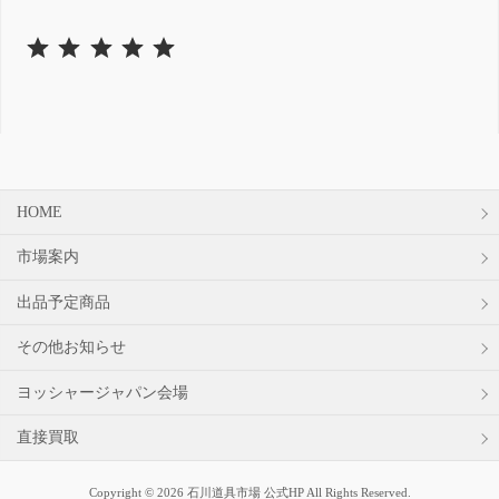
⭐
⭐
⭐
⭐
⭐
評価 :5/5。
HOME
市場案内
出品予定商品
その他お知らせ
ヨッシャージャパン会場
直接買取
Copyright © 2026 石川道具市場 公式HP All Rights Reserved.