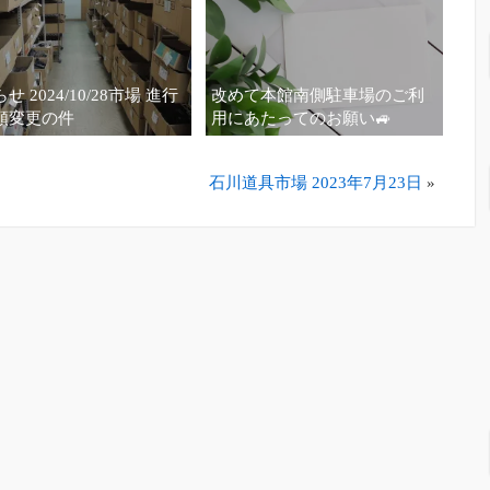
せ 2024/10/28市場 進行
改めて本館南側駐車場のご利
順変更の件
用にあたってのお願い🚙
石川道具市場 2023年7月23日
»