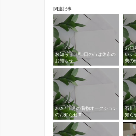
関連記事
お知ら
お知らせ 3月3日の市は休市の
いシ
お知らせ
費の
2026年8月の着物オークション
石川
のお知らせ👘
知ら