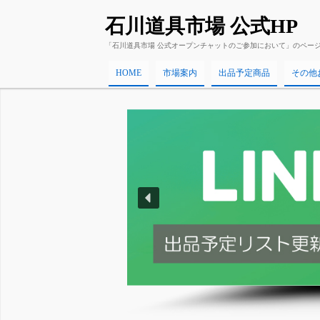
石川道具市場 公式HP
「石川道具市場 公式オープンチャットのご参加において」のペー
HOME
市場案内
出品予定商品
その他