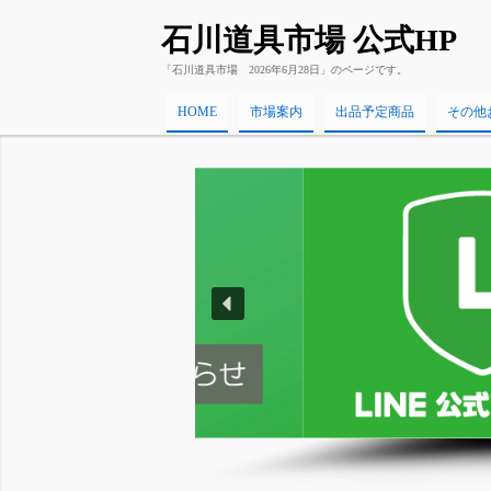
石川道具市場 公式HP
「石川道具市場 2026年6月28日」のページです。
HOME
市場案内
出品予定商品
その他