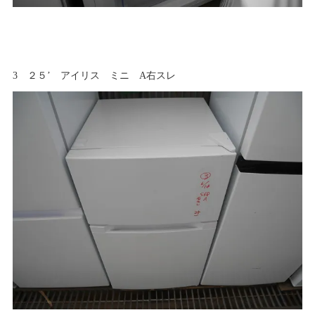
3 ２５’ アイリス ミニ A右スレ