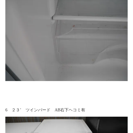
6 ２３’ ツインバード AB右下ヘコミ有