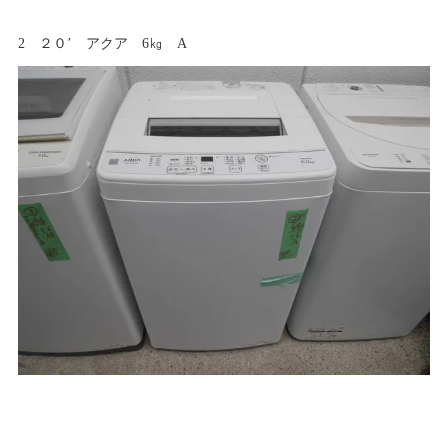
2 ２０’ アクア 6㎏ A