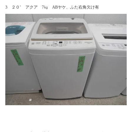
3 ２０’ アクア 7㎏ ABヤケ、ふた右角欠け有