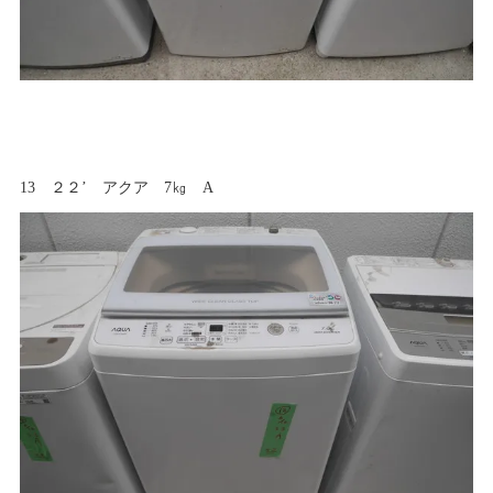
13 ２２’ アクア 7㎏ A