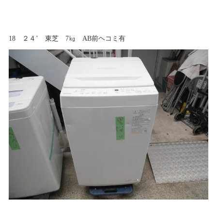
18 ２４’ 東芝 7㎏ AB前ヘコミ有