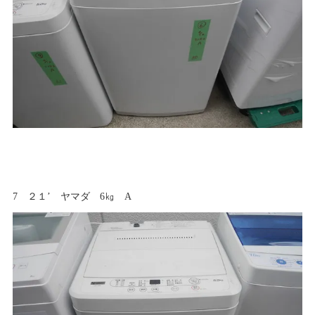
7 ２１’ ヤマダ 6㎏ A