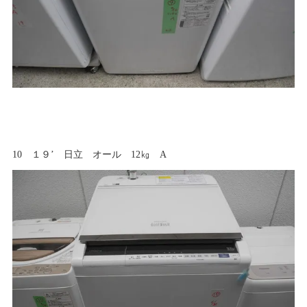
10 １９’ 日立 オール 12㎏ A