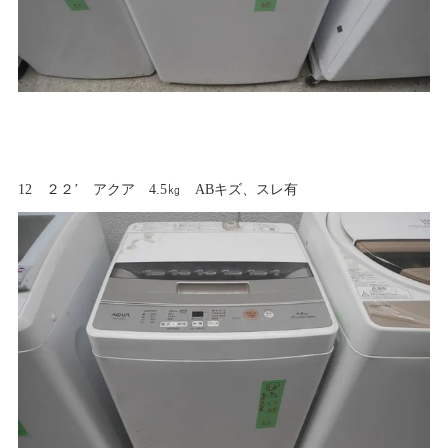
12 ２２’ アクア 4.5㎏ ABキズ、スレ有