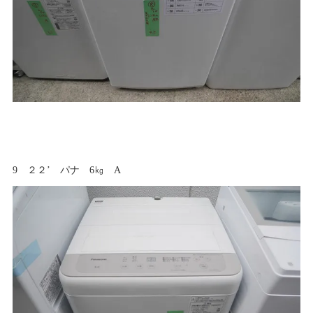
9 ２２’ パナ 6㎏ A