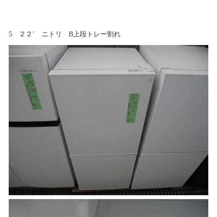
5 ２２’ ニトリ B上段トレー割れ