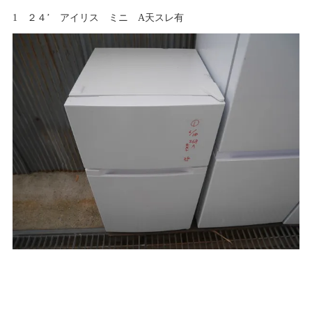
1 ２４’ アイリス ミニ A天スレ有