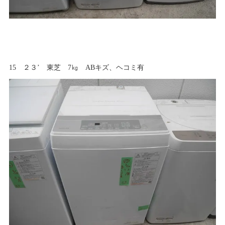
15 ２３’ 東芝 7㎏ ABキズ、ヘコミ有