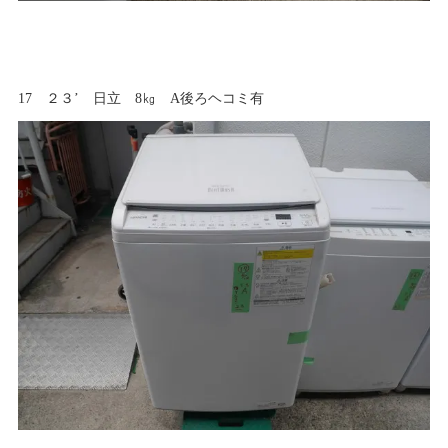
17 ２３’ 日立 8㎏ A後ろヘコミ有