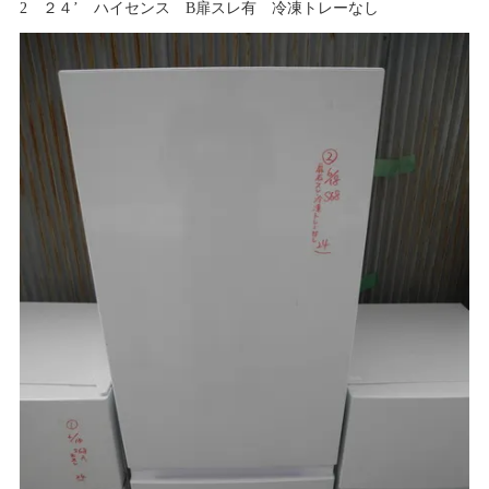
2 ２４’ ハイセンス B扉スレ有 冷凍トレーなし