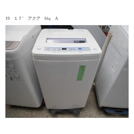
19 １７’ アクア 6㎏ A