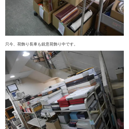
只今、荷飾り長車も鋭意荷飾り中です。