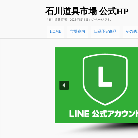
石川道具市場 公式HP
「石川道具市場 2025年8月8日」のページです。
HOME
市場案内
出品予定商品
その他