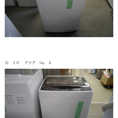
32 ２０’ アクア 5㎏ A