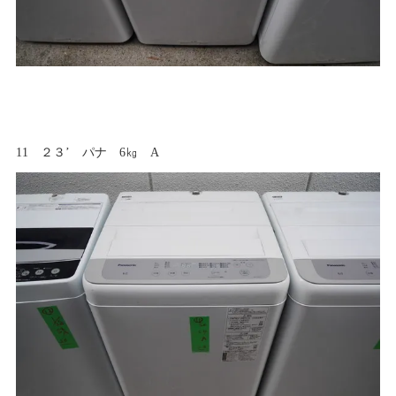
11 ２３’ パナ 6㎏ A