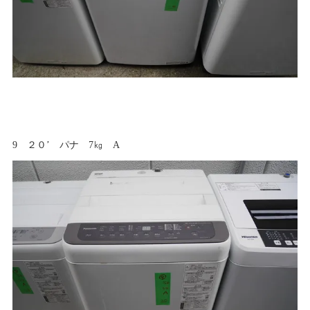
9 ２０’ パナ 7㎏ A