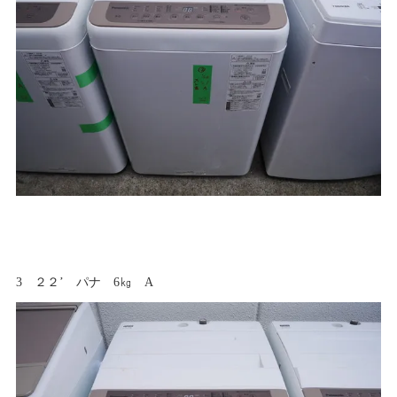
3 ２２’ パナ 6㎏ A