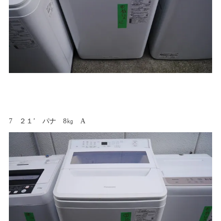
7 ２１’ パナ 8㎏ A