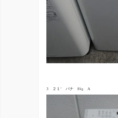
3 ２１’ パナ 8㎏ A