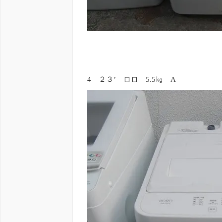
4 ２３’ ロロ 5.5㎏ A