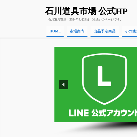
石川道具市場 公式HP
「石川道具市場 2024年9月28日 冷洗」のページです。
HOME
市場案内
出品予定商品
その他