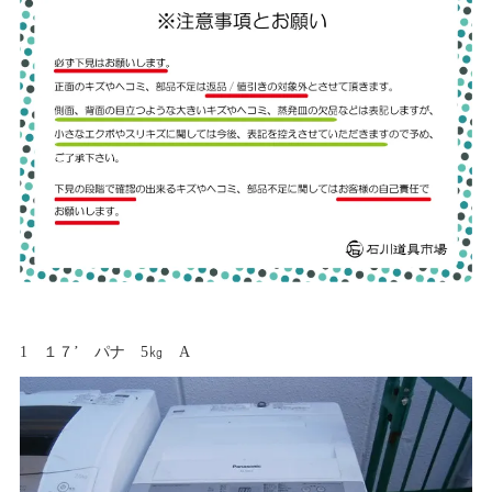
1 １７’ パナ 5㎏ A