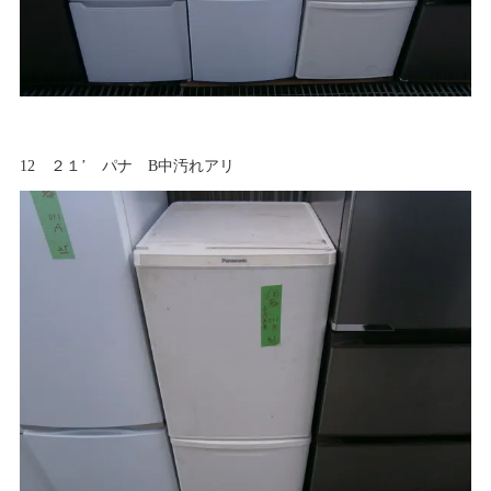
12 ２１’ パナ B中汚れアリ