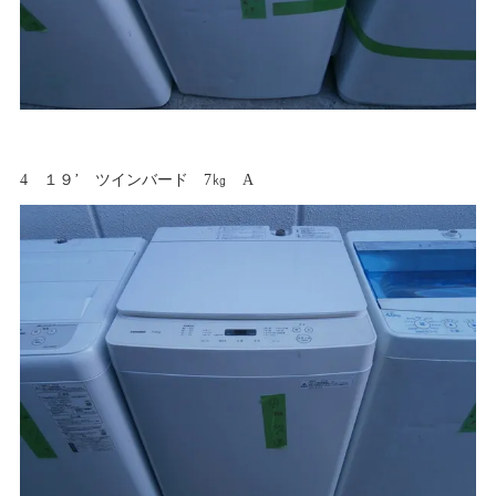
4 １９’ ツインバード 7㎏ A