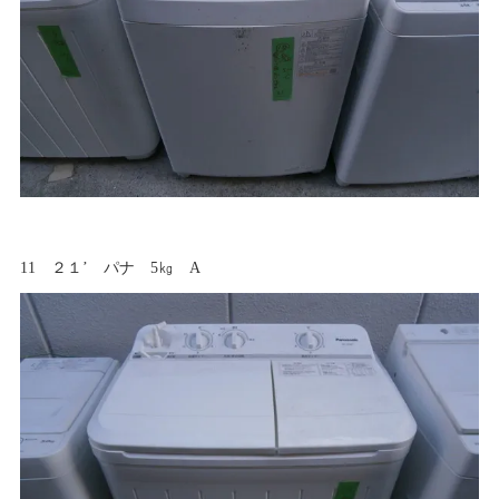
11 ２１’ パナ 5㎏ A