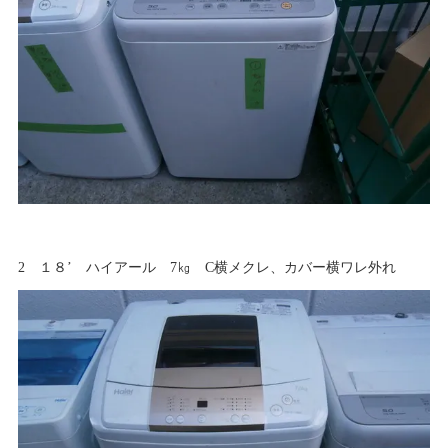
2 １８’ ハイアール 7㎏ C横メクレ、カバー横ワレ外れ