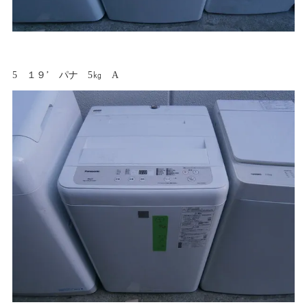
5 １９’ パナ 5㎏ A