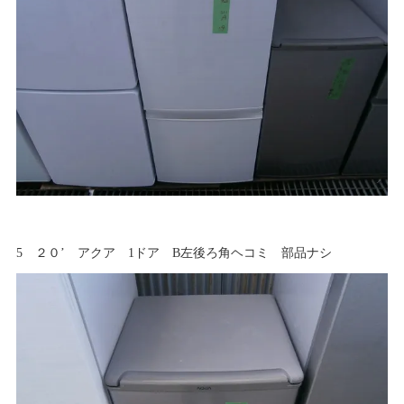
5 ２０’ アクア 1ドア B左後ろ角ヘコミ 部品ナシ