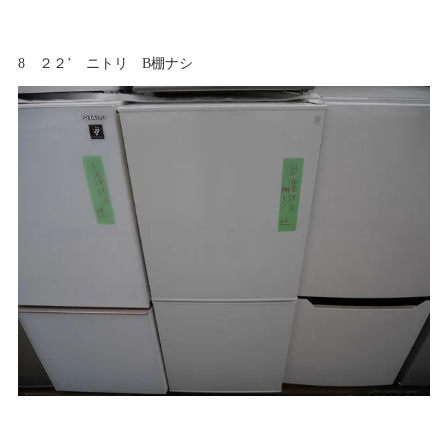
8 ２２’ ニトリ B棚ナシ