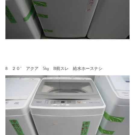
8 ２０’ アクア 5㎏ B前スレ 給水ホースナシ