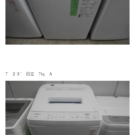
7 ２３’ 日立 7㎏ A