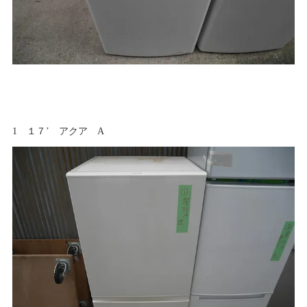
1 １７’ アクア A