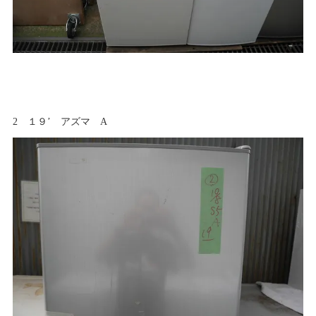
2 １９’ アズマ A