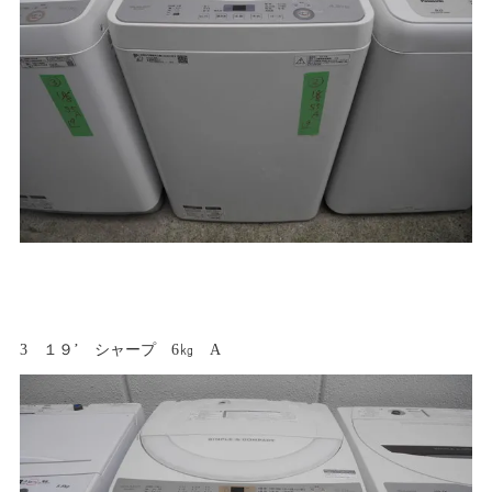
3 １９’ シャープ 6㎏ A