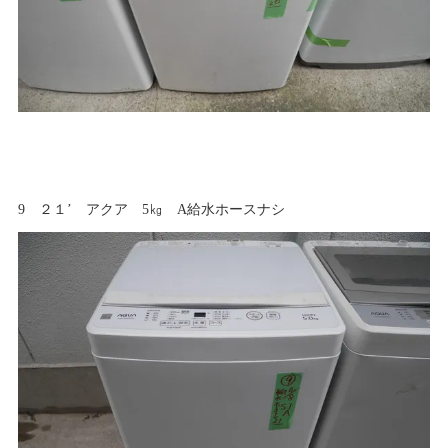
9 ２１’ アクア 5㎏ A給水ホースナシ