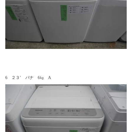
6 ２３’ パナ 6㎏ A