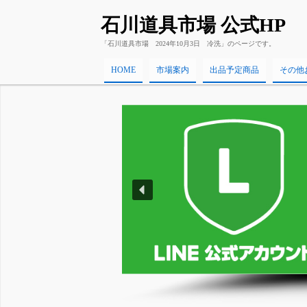
石川道具市場 公式HP
「石川道具市場 2024年10月3日 冷洗」のページです。
HOME
市場案内
出品予定商品
その他